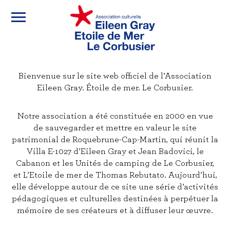
Association
M
culturelle
e
n
Eileen
u
Bienvenue sur le site web officiel de l’Association
Gray,
Eileen Gray. Étoile de mer. Le Corbusier.
Etoile
Notre association a été constituée en 2000 en vue
de sauvegarder et mettre en valeur le site
de
patrimonial de Roquebrune-Cap-Martin, qui réunit la
Villa E-1027 d’Eileen Gray et Jean Badovici, le
Mer,
Cabanon et les Unités de camping de Le Corbusier,
et L’Etoile de mer de Thomas Rebutato. Aujourd’hui,
Le
elle développe autour de ce site une série d’activités
pédagogiques et culturelles destinées à perpétuer la
Corbusier
mémoire de ses créateurs et à diffuser leur œuvre.