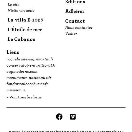
Éditions
Le site
Visite virtuelle
Adhérer
La villa E-1027
Contact
Nous contacter
L’Étoile de mer
Visiter
Le Cabanon
Liens
roquebrune-cap-martin.fr
conservatoire-du-littoral.fr
capmoderne.com
monuments-nationaux.fr
fondationlecorbusier.fr
museum.ie
Voir tous les liens
facebook
vimeo
© 2023 / Conception et réalisation : nplusv.com / Photographies :