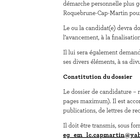
démarche personnelle plus géné
Roquebrune-Cap-Martin pour le
Le ou la candidat(e) devra d
l’avancement, à la finalisation
Il lui sera également demand
ses divers éléments, à sa div
Constitution du dossier
Le dossier de candidature – ré
pages maximum). Il est accom
publications, de lettres de r
Il doit être transmis, sous f
eg_em_lc.capmartin@yah