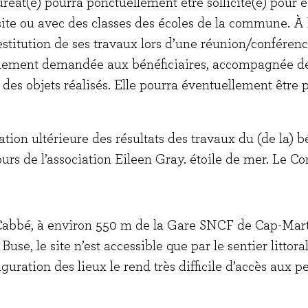
auréat(e) pourra ponctuellement être sollicité(e) pour 
ite ou avec des classes des écoles de la commune. À l’i
titution de ses travaux lors d’une réunion/conférence
alement demandée aux bénéficiaires, accompagnée d
 des objets réalisés. Elle pourra éventuellement être p
tion ultérieure des résultats des travaux du (de la) b
rs de l’association Eileen Gray. étoile de mer. Le Co
e Cabbé, à environ 550 m de la Gare SNCF de Cap-Mar
Buse, le site n’est accessible que par le sentier littora
guration des lieux le rend très difficile d’accès aux p