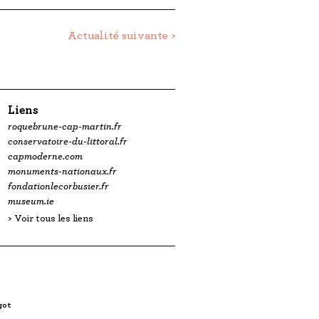
Actualité suivante
Liens
roquebrune-cap-martin.fr
conservatoire-du-littoral.fr
capmoderne.com
monuments-nationaux.fr
fondationlecorbusier.fr
museum.ie
Voir tous les liens
got