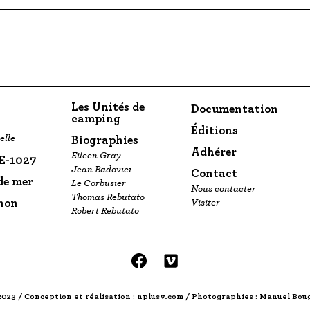
Les Unités de
Documentation
camping
Éditions
elle
Biographies
Adhérer
Eileen Gray
 E-1027
Jean Badovici
Contact
 de mer
Le Corbusier
Nous contacter
Thomas Rebutato
non
Visiter
Robert Rebutato
facebook
vimeo
2023 / Conception et réalisation : nplusv.com / Photographies : Manuel Bou